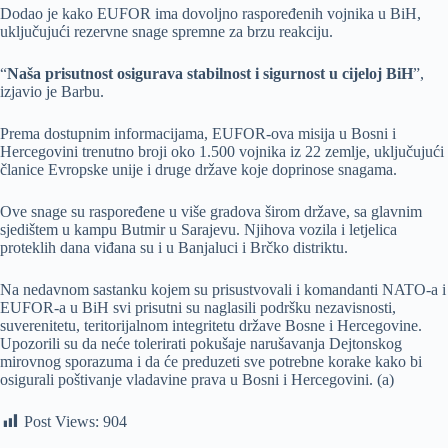
Dodao je kako EUFOR ima dovoljno raspoređenih vojnika u BiH,
uključujući rezervne snage spremne za brzu reakciju.
“
Naša prisutnost osigurava stabilnost i sigurnost u cijeloj BiH
”,
izjavio je Barbu.
Prema dostupnim informacijama, EUFOR-ova misija u Bosni i
Hercegovini trenutno broji oko 1.500 vojnika iz 22 zemlje, uključujući
članice Evropske unije i druge države koje doprinose snagama.
Ove snage su raspoređene u više gradova širom države, sa glavnim
sjedištem u kampu Butmir u Sarajevu. Njihova vozila i letjelica
proteklih dana viđana su i u Banjaluci i Brčko distriktu.
Na nedavnom sastanku kojem su prisustvovali i komandanti NATO-a i
EUFOR-a u BiH svi prisutni su naglasili podršku nezavisnosti,
suverenitetu, teritorijalnom integritetu države Bosne i Hercegovine.
Upozorili su da neće tolerirati pokušaje narušavanja Dejtonskog
mirovnog sporazuma i da će preduzeti sve potrebne korake kako bi
osigurali poštivanje vladavine prava u Bosni i Hercegovini. (a)
Post Views:
904