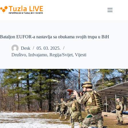
Skip
to
content
Bataljon EUFOR-a nastavlja sa obukama svojih trupa u BiH
Desk
05. 03. 2025.
Društvo
,
Izdvajamo
,
Regija/Svijet
,
Vijesti