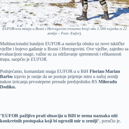
EUFOR-ova misija u Bosni i Hercegovini trenutno broji oko 1.500 vojnika iz 22
zemlje – Foto: Eufor),
Multinacionalni bataljon EUFOR-a nastavlja obuku uz nove taktičke
vježbe i bojevo gađanje u Bosni i Hercegovini. Ove vježbe, zajedno sa
evaluacijom snage, važne su za održavanje spremnosti i efikasnosti
trupa, saopćio je
EUFOR.
Podsjećamo, komandant snaga EUFOR-a u BiH
Florian-Marian
Barbu
izjavio je ranije da ne postoje prijetnje miru u našoj zemlji
nakon izricanja prvostepene presude predsjedniku RS
Miloradu
Dodiku.
“
EUFOR pažljivo prati situaciju u BiH te nema naznaka niti
konkretnih postupaka koji bi ugrozili mir u zemlji
“, poručio je.