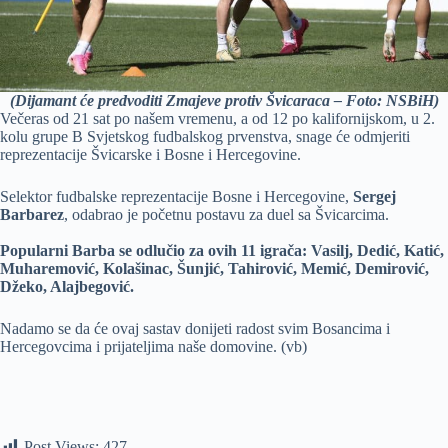
(Dijamant će predvoditi Zmajeve protiv Švicaraca – Foto: NSBiH)
Večeras od 21 sat po našem vremenu, a od 12 po kalifornijskom, u 2.
kolu grupe B Svjetskog fudbalskog prvenstva, snage će odmjeriti
reprezentacije Švicarske i Bosne i Hercegovine.
Selektor fudbalske reprezentacije Bosne i Hercegovine,
Sergej
Barbarez
, odabrao je početnu postavu za duel sa Švicarcima.
Popularni Barba se odlučio za ovih 11 igrača: Vasilj, Dedić, Katić,
Muharemović, Kolašinac, Šunjić, Tahirović, Memić, Demirović,
Džeko, Alajbegović.
Nadamo se da će ovaj sastav donijeti radost svim Bosancima i
Hercegovcima i prijateljima naše domovine. (vb)
Post Views:
427