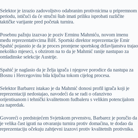
Selektor je izrazio zadovoljstvo odabranim protivnicima u pripremnom
periodu, ističući da će stručni štab imati priliku isprobati različite
taktičke varijante pred početak turnira.
Posebnu pažnju izazvao je poziv Erminu Mahmiću, novom imenu
među reprezentativcima BiH. Sportski direktor reprezentacije Emir
Spahić pojasnio je da je proces promjene sportskog državljanstva trajao
nekoliko mjeseci, s obzirom na to da je Mahmić ranije nastupao za
omladinske selekcije Austrije.
Spahić je naglasio da je želja igrača i njegove porodice da nastupa za
Bosnu i Hercegovinu bila ključna tokom cijelog procesa.
Selektor Barbarez istakao je da Mahmić donosi profil igrača koji je
reprezentaciji nedostajao, navodeći da se radi o ofanzivno
orijentisanom i tehnički kvalitetnom fudbaleru s velikim potencijalom
za napredak.
Govoreći o predstojećem Svjetskom prvenstvu, Barbarez je poručio da
je velika čast igrati na otvaranju turnira protiv domaćina, te dodao da
reprezentaciju očekuju zahtjevni izazovi protiv kvalitetnih protivnika.