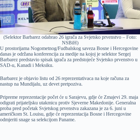
(Selektor Barbarez odabrao 26 igrača za Svjetsko prvenstvo – Foto:
NSBiH)
U prostorijama Nogometnog/Fudbalskog saveza Bosne i Hercegovine
danas je održana konferencija za medije na kojoj je selektor Sergej
Barbarez predstavio spisak igrača za predstojeće Svjetsko prvenstvo u
SAD-u, Kanadi i Meksiku.
Barbarez je objavio listu od 26 reprezentativaca na koje računa za
nastup na Mundijalu, uz devet pretpoziva.
Pripreme reprezentacije počet će u Sarajevu, gdje će Zmajevi 29. maja
odigrati prijateljsku utakmicu protiv Sjeverne Makedonije. Generalna
proba pred početak Svjetskog prvenstva zakazana je za 6. juni u
američkom St. Louisu, gdje će reprezentacija Bosne i Hercegovine
odmjeriti snage sa selekcijom Paname.