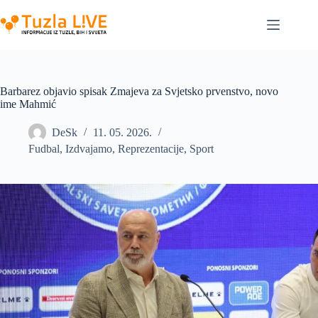
Skip
to
content
Barbarez objavio spisak Zmajeva za Svjetsko prvenstvo, novo
ime Mahmić
DeSk
11. 05. 2026.
Fudbal
,
Izdvajamo
,
Reprezentacije
,
Sport