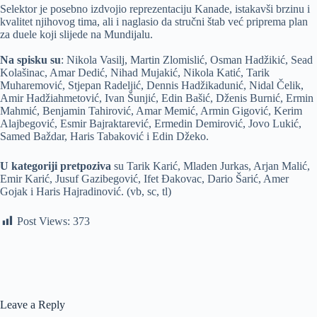
Selektor je posebno izdvojio reprezentaciju Kanade, istakavši brzinu i
kvalitet njihovog tima, ali i naglasio da stručni štab već priprema plan
za duele koji slijede na Mundijalu.
Na spisku su
: Nikola Vasilj, Martin Zlomislić, Osman Hadžikić, Sead
Kolašinac, Amar Dedić, Nihad Mujakić, Nikola Katić, Tarik
Muharemović, Stjepan Radeljić, Dennis Hadžikadunić, Nidal Čelik,
Amir Hadžiahmetović, Ivan Šunjić, Edin Bašić, Dženis Burnić, Ermin
Mahmić, Benjamin Tahirović, Amar Memić, Armin Gigović, Kerim
Alajbegović, Esmir Bajraktarević, Ermedin Demirović, Jovo Lukić,
Samed Baždar, Haris Tabaković i Edin Džeko.
U kategoriji pretpoziva
su Tarik Karić, Mladen Jurkas, Arjan Malić,
Emir Karić, Jusuf Gazibegović, Ifet Đakovac, Dario Šarić, Amer
Gojak i Haris Hajradinović. (vb, sc, tl)
Post Views:
373
Leave a Reply