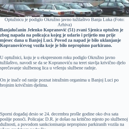
Optužnicu je podiglo Okružno javno tužilaštvo Banja Luka (Foto:
Arhiva)
Banjalučanin Jelenko Kopranović (51) zvani Sjenica optužen je
zbog napada na policajca kojeg je udario i prijetio mu prije
mjesec dana u Banjoj Luci. Povod za napad je bilo uklanjanje
Kopranovićevog vozila koje je bilo nepropisno parkirano.
U optužnici, koju je u ekspresnom roku podiglo Okružno javno
tužilaštvo, navodi se da se Kopranoviću na teret stavlja krivično djelo
sprečavanje službenog lica u vršenju službene radnje.
On je inače od ranije poznat istražnim organima u Banjoj Luci po
brojnim krivičnim djelima.
Sporni događaj desio se 24. decembra prošle godine oko dva sata
poslije ponoći. Policajac D.R. je došao na kritično mjesto po službenoj
dužnosti, a povodom sankcionisanja nepropisno parkiranih vozila na