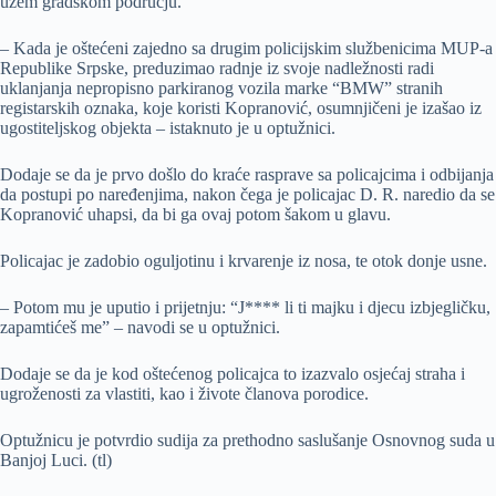
užem gradskom području.
– Kada je oštećeni zajedno sa drugim policijskim službenicima MUP-a
Republike Srpske, preduzimao radnje iz svoje nadležnosti radi
uklanjanja nepropisno parkiranog vozila marke “BMW” stranih
registarskih oznaka, koje koristi Kopranović, osumnjičeni je izašao iz
ugostiteljskog objekta – istaknuto je u optužnici.
Dodaje se da je prvo došlo do kraće rasprave sa policajcima i odbijanja
da postupi po naređenjima, nakon čega je policajac D. R. naredio da se
Kopranović uhapsi, da bi ga ovaj potom šakom u glavu.
Policajac je zadobio oguljotinu i krvarenje iz nosa, te otok donje usne.
– Potom mu je uputio i prijetnju: “J**** li ti majku i djecu izbjegličku,
zapamtićeš me” – navodi se u optužnici.
Dodaje se da je kod oštećenog policajca to izazvalo osjećaj straha i
ugroženosti za vlastiti, kao i živote članova porodice.
Optužnicu je potvrdio sudija za prethodno saslušanje Osnovnog suda u
Banjoj Luci. (tl)