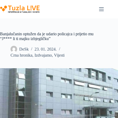
Skip
to
content
Banjalučanin optužen da je udario policajca i prijetio mu
“J**** li ti majku izbjegličku”
DeSk
23. 01. 2024.
Crna hronika
,
Izdvajamo
,
Vijesti