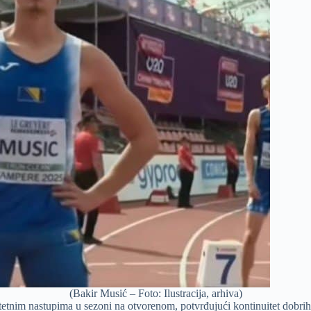
(Bakir Musić – Foto: Ilustracija, arhiva)
litetnim nastupima u sezoni na otvorenom, potvrđujući kontinuitet dobrih