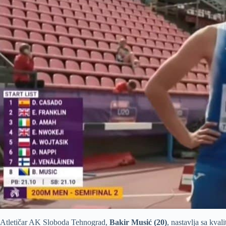
Atletičar AK Sloboda Tehnograd,
Bakir Musić (20)
, nastavlja sa kva