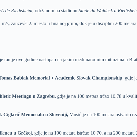
WA de Riedisheim
, održanom na stadionu
Stade du Waldeck u Riedishe
1 m/s, zauzevši 2. mjesto u finalnoj grupi, dok je u disciplini 200 metar
e ranije ove godine nastupao na jakim međunarodnim mitinzima u Bratisl
Tomas Babiak Memorial + Academic Slovak Championship
, gdje 
hletic Meetingu u Zagrebu
, gdje je na 100 metara trčao 10.78 u kvalif
 Ciglarič Memorialu u Sloveniji,
Musić je na 100 metara ostvario rez
ileneu u Grčko
j, gdje je na 100 metara istrčao 10.70, a na 200 metara