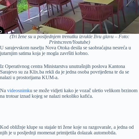
(Tri žene su u posljednjem trenutku izvukle živu glavu – Foto:
Printscreen/Youtube)
U sarajevskom naselju Nova Otoka desila se saobraćajna nesreća u
jutarnjim satima koja je mogla završiti kobno.
Iz Operativnog centra Ministarstva unutrašnjih poslova Kantona
Sarajevo su za Klix.ba rekli da je jedna osoba povrijeđena te da se
nalazi u prostorijama KUM-a.
Na
videosnimk
u se može vidjeti kako je vozač uletio velikom brzinom
na trotoar iznad kojeg se nalazi nekoliko kafića.
Kod obližnje klupe su stajale tri žene koje su razgovarale, a jedna od
njih je u posljednji momenat primijetila dolazak automobila.