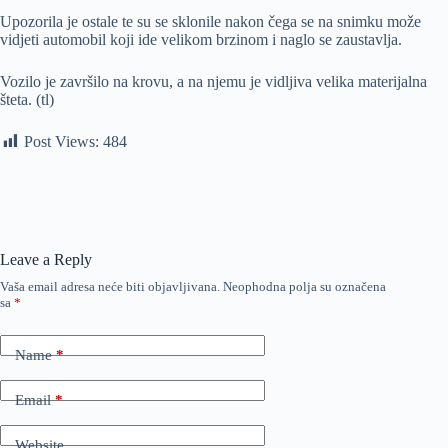
Upozorila je ostale te su se sklonile nakon čega se na snimku može
vidjeti automobil koji ide velikom brzinom i naglo se zaustavlja.
Vozilo je završilo na krovu, a na njemu je vidljiva velika materijalna
šteta. (tl)
Post Views:
484
Leave a Reply
Vaša email adresa neće biti objavljivana.
Neophodna polja su označena
sa
*
Name
*
Email
*
Website