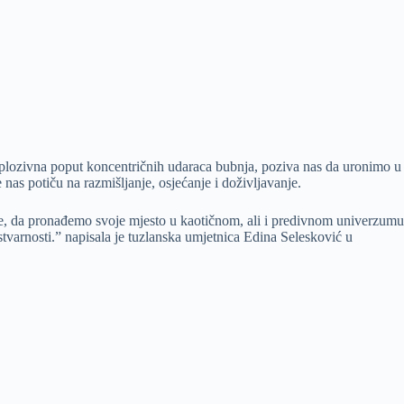
splozivna poput koncentričnih udaraca bubnja, poziva nas da uronimo u
 nas potiču na razmišljanje, osjećanje i doživljavanje.
uje, da pronađemo svoje mjesto u kaotičnom, ali i predivnom univerzumu
 stvarnosti.” napisala je tuzlanska umjetnica Edina Selesković u