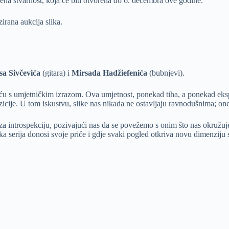
ojena stvarnost, koja će biti otvorena do 6. decembra ove godine.
irana aukcija slika.
sa Sivčevića
(gitara) i
Mirsada Hadžiefenića
(bubnjevi).
iću s umjetničkim izrazom. Ova umjetnost, ponekad tiha, a ponekad ek
ozicije. U tom iskustvu, slike nas nikada ne ostavljaju ravnodušnima; one
 za introspekciju, pozivajući nas da se povežemo s onim što nas okruž
aka serija donosi svoje priče i gdje svaki pogled otkriva novu dimenziju