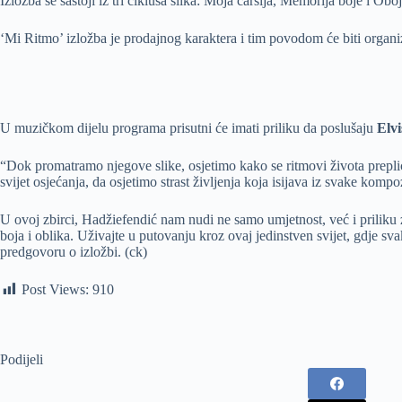
Izložba se sastoji iz tri ciklusa slika: Moja čaršija, Memorija boje i Ob
‘Mi Ritmo’ izložba je prodajnog karaktera i tim povodom će biti organiz
U muzičkom dijelu programa prisutni će imati priliku da poslušaju
Elvi
“Dok promatramo njegove slike, osjetimo kako se ritmovi života prepl
svijet osjećanja, da osjetimo strast življenja koja isijava iz svake komp
U ovoj zbirci, Hadžiefendić nam nudi ne samo umjetnost, već i priliku
boja i oblika. Uživajte u putovanju kroz ovaj jedinstven svijet, gdje sv
predgovoru o izložbi. (ck)
Post Views:
910
Podijeli