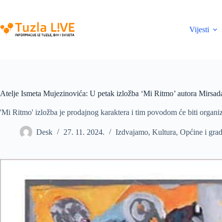
Skip
to
content
Vijesti
Atelje Ismeta Mujezinovića: U petak izložba ‘Mi Ritmo’ autora Mirsa
'Mi Ritmo' izložba je prodajnog karaktera i tim povodom će biti organiz
Desk
27. 11. 2024.
Izdvajamo
,
Kultura
,
Općine i gra