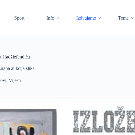
Sport
Info
Izdvajamo
Teme
da Hadžiefendića
irana aukcija slika
dovi
,
Vijesti