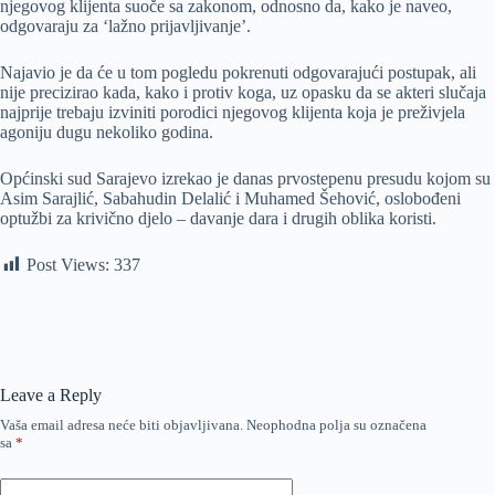
njegovog klijenta suoče sa zakonom, odnosno da, kako je naveo,
odgovaraju za ‘lažno prijavljivanje’.
Najavio je da će u tom pogledu pokrenuti odgovarajući postupak, ali
nije precizirao kada, kako i protiv koga, uz opasku da se akteri slučaja
najprije trebaju izviniti porodici njegovog klijenta koja je preživjela
agoniju dugu nekoliko godina.
Općinski sud Sarajevo izrekao je danas prvostepenu presudu kojom su
Asim Sarajlić, Sabahudin Delalić i Muhamed Šehović, oslobođeni
optužbi za krivično djelo – davanje dara i drugih oblika koristi.
Post Views:
337
Leave a Reply
Vaša email adresa neće biti objavljivana.
Neophodna polja su označena
sa
*