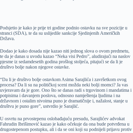
Podsjetio je kako je prije tri godine podnio ostavku na sve pozicije u
stranci (SDA), te da su uslijedile sankcije Sjedinjenih Američkih
Država.
Dodao je kako dosada nije kazao niti jednog slova o ovom predmetu,
te da je danas u uvodu kazao “Neka visi Pedro”, aludirajući na naslov
pjesme iz sedamdesetih godina prošlog stoljeća, pitajući se da li je
društvo bolje nakon njegove ostavke.
“Da li je društvo bolje ostavkom Asima Sarajlića i završetkom ovog
procesa? Da li su na političkoj sceni možda neki bolji momci? Ja vas
uvjeravam da je gore. Ono što se danas radi s trgovinom i mandatima i
potpisima i davanjem poslova, odnosno namještenja ljudima i na
državnom i ostalim nivoima puno je dramatičnije i, nažalost, stanje u
društvu je puno gore”, ustvrdio je Sarajlić.
U osvrtu na prvostepenu oslobađajuću presudu, Sarajlićev advokat
Fahrudin Ibrišimović kazao je kako očekuje da ona bude potvrđena u
drugostepenom postupku, ali i da se oni koji su podnijeli prijavu protiv