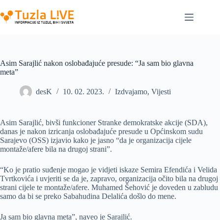
Skip
to
content
Asim Sarajlić nakon oslobađajuće presude: “Ja sam bio glavna
meta”
desK
10. 02. 2023.
Izdvajamo
,
Vijesti
Asim Sarajlić, bivši funkcioner Stranke demokratske akcije (SDA),
danas je nakon izricanja oslobađajuće presude u Općinskom sudu
Sarajevo (OSS) izjavio kako je jasno “da je organizacija cijele
montaže/afere bila na drugoj strani”.
“Ko je pratio suđenje mogao je vidjeti iskaze Semira Efendića i Velida
Tvrtkovića i uvjeriti se da je, zapravo, organizacija očito bila na drugoj
strani cijele te montaže/afere. Muhamed Šehović je doveden u zabludu
samo da bi se preko Sabahudina Delalića došlo do mene.
Ja sam bio glavna meta”, naveo je Sarajlić.