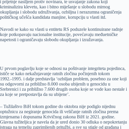
i prijetnje nasiljem protiv novinara, te usvajanje zakona koji
kriminalizira klevetu, kao i bitno miješanje u slobodu mirnog
okupljanja i slobodu udruživanja, ozbiljna i nerazumna ograničenja
političkog učešća kandidata manjine, korupciju u vlasti itd.
Navodi se kako su vlasti u entitetu RS poduzele kontinuirane radnje
koje potkopavaju nacionalne institucije, povećavaju međuetničke
napetosti i ograničavaju slobodu okupljanja i izražavanja.
U prvom poglavlju koje se odnosi na poštivanje integriteta pojedinca,
ističe se kako nekažnjavanje ratnih zločina počinjenih tokom
1992.-1995. i dalje predstavlja ‘ozbiljan problem, posebno za one koji
su odgovorni za približno 8.000 osoba ubijenih u genocidu u
Srebrenici i za približno 7.600 drugih osoba koje se vode kao nestale i
za koje se pretpostavlja da su ubijene’.
– Tužilaštvo BiH tokom godine do oktobra nije podiglo nijednu
optužnicu za negiranje genocida ili veličanje ratnih zločina prema
izmjenama i dopunama Krivičnog zakona BiH iz 2021. godine.
Glavna tužiteljica je navela da je ured donio 30 odluka o nepokretanju
istraga na temelju zaprimljenih pritužbi, a sve su stigle od građana i