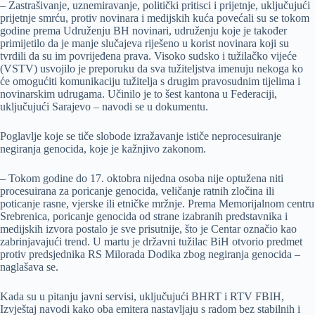
– Zastrašivanje, uznemiravanje, politički pritisci i prijetnje, uključujući
prijetnje smrću, protiv novinara i medijskih kuća povećali su se tokom
godine prema Udruženju BH novinari, udruženju koje je također
primijetilo da je manje slučajeva riješeno u korist novinara koji su
tvrdili da su im povrijeđena prava. Visoko sudsko i tužilačko vijeće
(VSTV) usvojilo je preporuku da sva tužiteljstva imenuju nekoga ko
će omogućiti komunikaciju tužitelja s drugim pravosudnim tijelima i
novinarskim udrugama. Učinilo je to šest kantona u Federaciji,
uključujući Sarajevo – navodi se u dokumentu.
Poglavlje koje se tiče slobode izražavanje ističe neprocesuiranje
negiranja genocida, koje je kažnjivo zakonom.
– Tokom godine do 17. oktobra nijedna osoba nije optužena niti
procesuirana za poricanje genocida, veličanje ratnih zločina ili
poticanje rasne, vjerske ili etničke mržnje. Prema Memorijalnom centru
Srebrenica, poricanje genocida od strane izabranih predstavnika i
medijskih izvora postalo je sve prisutnije, što je Centar označio kao
zabrinjavajući trend. U martu je državni tužilac BiH otvorio predmet
protiv predsjednika RS Milorada Dodika zbog negiranja genocida –
naglašava se.
Kada su u pitanju javni servisi, uključujući BHRT i RTV FBIH,
Izvještaj navodi kako oba emitera nastavljaju s radom bez stabilnih i