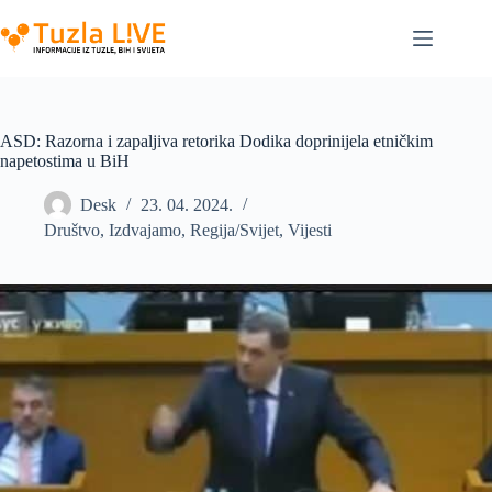
Skip
to
content
ASD: Razorna i zapaljiva retorika Dodika doprinijela etničkim
napetostima u BiH
Desk
23. 04. 2024.
Društvo
,
Izdvajamo
,
Regija/Svijet
,
Vijesti