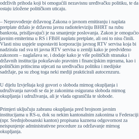
održivih prihoda koji bi omogućili nezavisnu uređivačku politiku, te da
ostaju izložene političkom uticaju.
– Neprovođenje državnog Zakona o javnom emitiranju i naplata
pretplate držalo je državnu javnu radioteleviziju BHRT na rubu
bankrota, prisiljavajući je na smanjenje poslovanja. Zakon je omogućio
javnim emiterima u RS i FBiH naplatu pretplate, ali oni to nisu činili.
Vlasti nisu uspjele uspostaviti korporaciju javnog RTV servisa koja bi
nadzirala rad sva tri javna RTV servisa u zemlji kako je predviđeno
zakonom – naglašava se, i dodaje kako je više političkih stranaka i
državnih institucija pokušavalo pravnim i financijskim mjerama, kao i
političkim pritiscima utjecati na uređivačku politiku i medijske
sadržaje, pa su zbog toga neki mediji prakticirali autocenzuru.
U dijelu Izvještaja koji govori o sloboda mirnog okupljanja i
udruživanja navodi se da je zakonima osigurana sloboda mirnog
okupljanja i udruživanja, ali je vlada ograničila te slobode.
Primjeri uključuju zabranu okupljanja pred brojnom javnim
institucijama u RS-u, dok su nekim kantonalnim zakonima u Federaciji
(npr. Srednjobosanski kanton) propisana kaznena odgovornost za
neispunjenje administrativne procedure za održavanje mirnog
okupljanja.