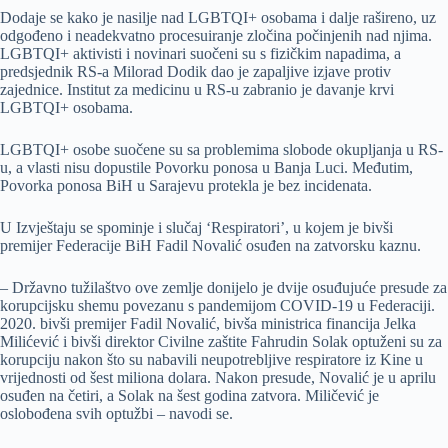
Dodaje se kako je nasilje nad LGBTQI+ osobama i dalje rašireno, uz
odgođeno i neadekvatno procesuiranje zločina počinjenih nad njima.
LGBTQI+ aktivisti i novinari suočeni su s fizičkim napadima, a
predsjednik RS-a Milorad Dodik dao je zapaljive izjave protiv
zajednice. Institut za medicinu u RS-u zabranio je davanje krvi
LGBTQI+ osobama.
LGBTQI+ osobe suočene su sa problemima slobode okupljanja u RS-
u, a vlasti nisu dopustile Povorku ponosa u Banja Luci. Međutim,
Povorka ponosa BiH u Sarajevu protekla je bez incidenata.
U Izvještaju se spominje i slučaj ‘Respiratori’, u kojem je bivši
premijer Federacije BiH Fadil Novalić osuđen na zatvorsku kaznu.
– Državno tužilaštvo ove zemlje donijelo je dvije osuđujuće presude za
korupcijsku shemu povezanu s pandemijom COVID-19 u Federaciji.
2020. bivši premijer Fadil Novalić, bivša ministrica financija Jelka
Milićević i bivši direktor Civilne zaštite Fahrudin Solak optuženi su za
korupciju nakon što su nabavili neupotrebljive respiratore iz Kine u
vrijednosti od šest miliona dolara. Nakon presude, Novalić je u aprilu
osuđen na četiri, a Solak na šest godina zatvora. Miličević je
oslobođena svih optužbi – navodi se.