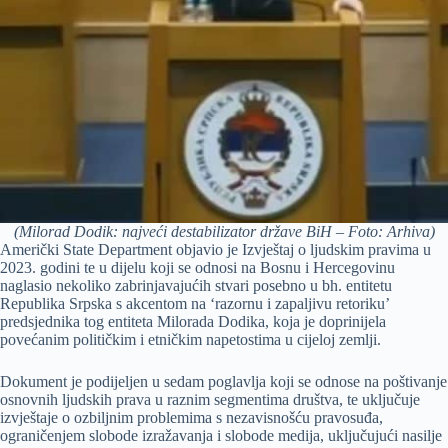
(Milorad Dodik: najveći destabilizator države BiH – Foto: Arhiva)
Američki State Department objavio je Izvještaj o ljudskim pravima u
2023. godini te u dijelu koji se odnosi na Bosnu i Hercegovinu
naglasio nekoliko zabrinjavajućih stvari posebno u bh. entitetu
Republika Srpska s akcentom na ‘razornu i zapaljivu retoriku’
predsjednika tog entiteta Milorada Dodika, koja je doprinijela
povećanim političkim i etničkim napetostima u cijeloj zemlji.
Dokument je podijeljen u sedam poglavlja koji se odnose na poštivanje
osnovnih ljudskih prava u raznim segmentima društva, te uključuje
izvještaje o ozbiljnim problemima s nezavisnošću pravosuđa,
ograničenjem slobode izražavanja i slobode medija, uključujući nasilje