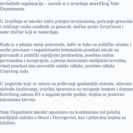
nevladinih organizacija – navodi se u izvještaju američkog State
Departmenta.
U Izvještaju se također ističu primjeri revizionizma, poricanje genocida
i veličanje osoba osuđenih za genocid, zločine protiv čovječnosti i
ratne zločine koji se nastavljaju.
Kada je u pitanju stanje pravosuđa, ističe se kako su političke stranke i
osobe povezane s organiziranim kriminalom ponekad uticale na
pravosuđe u politički osjetljivim predmetima, posebno onima
povezanima s korupcijom, a prema nezavisnim medijskim izvorima,
vlasti ponekad nisu provodile sudske odluke, posebno odluke
Ustavnog suda.
U poglavlju koje se odnosi na poštivanje građanskih sloboda, odnosno
slobodu izražavanja, izvještaj upozorava na usvajanje izmjene i dopune
Krivičnog zakona RS u augustu prošle godine, kojima se ponovno
inkriminira kleveta.
State Department također upozorava na kontinuirano loš položaj
medijskih radnika u Bosni i Hercegovini, kao i pritiscima kojima su
izloženi.