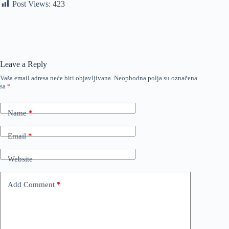
Post Views:
423
Leave a Reply
Vaša email adresa neće biti objavljivana.
Neophodna polja su označena
sa
*
Name
*
Email
*
Website
Add Comment
*