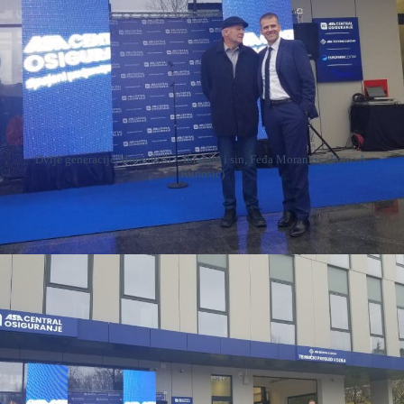
Dvije generacije Morankića – Ibrahim i sin, Feđa Morankić (Foto: A.
Kunosić)