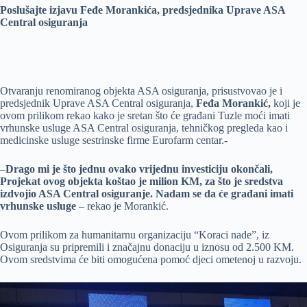
Poslušajte izjavu Feđe Morankića, predsjednika Uprave ASA
Central osiguranja
Otvaranju renomiranog objekta ASA osiguranja, prisustvovao je i
predsjednik Uprave ASA Central osiguranja,
Feđa Morankić,
koji je
ovom prilikom rekao kako je sretan što će građani Tuzle moći imati
vrhunske usluge ASA Central osiguranja, tehničkog pregleda kao i
medicinske usluge sestrinske firme Eurofarm centar.-
–
Drago mi je što jednu ovako vrijednu investiciju okončali,
Projekat ovog objekta koštao je milion KM, za što je sredstva
izdvojio ASA Central osiguranje. Nadam se da će građani imati
vrhunske usluge
– rekao je Morankić.
Ovom prilikom za humanitarnu organizaciju “Koraci nade”, iz
Osiguranja su pripremili i značajnu donaciju u iznosu od 2.500 KM.
Ovom sredstvima će biti omogućena pomoć djeci ometenoj u razvoju.