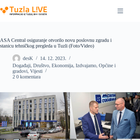
Skip
to
content
ASA Central osiguranje otvorilo novu poslovnu zgradu i
stanicu tehničkog pregleda u Tuzli (Foto/Video)
desK
14. 12. 2023.
Događaji
,
Društvo
,
Ekonomija
,
Izdvajamo
,
Općine i
gradovi
,
Vijesti
2 0 komentara