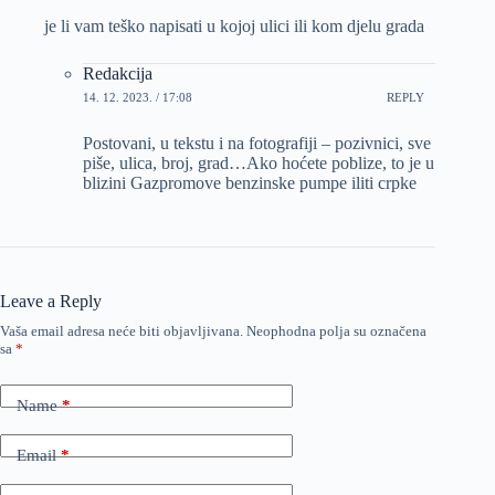
je li vam teško napisati u kojoj ulici ili kom djelu grada
Redakcija
14. 12. 2023. / 17:08
REPLY
Postovani, u tekstu i na fotografiji – pozivnici, sve
piše, ulica, broj, grad…Ako hoćete poblize, to je u
blizini Gazpromove benzinske pumpe iliti crpke
Leave a Reply
Vaša email adresa neće biti objavljivana.
Neophodna polja su označena
sa
*
Name
*
Email
*