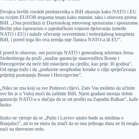
Dvojica bivših visokih predstavnika u BiH ukazuju kako NATO i EU
sa svojim EUFOR-trupama imaju kako mandat, tako i obavezu prema
BiH. „Ona proizilazi iz Daytonskog mirovnog sporazuma i sporazuma
Berlin plus (sporazum o zajedničkom vojnom djelovanju između
NATO i EU) i nalaže očuvanje suvereniteta i teritorijalnog integriteta
BiH, i pored toga što ova zemlja nije članica NATO-a ili EU”.
I pored te obaveze, oni pozivaju NATO i generalnog sekretara Jensa
Stoltenberga da pruži „snažne garancije stanovništvu Bosne i
Hercegovine da neće biti ostavljeni na cjedilu, kao prije 30 godina”.
Od njega traže i da „poduzme neophodne korake u cilju spriječavanja
prijetnji postojanju Bosne i Hercegovine”.
„Niko ne zna koji su sve Putinovi ciljevi. Zato Vas molimo da učinite
sve što je u Vašoj moći da zaštitite BiH. Njeni građani moraju dobiti
garancije NATO-a u slučaju da se rat proširi na Zapadni Balkan”, kaže
Inzko.
Inzko ne vjeruje da se „Putin i Lavrov ujutro bude sa mislima o
Banjaluci”, ali to ne mora da znači da se ona jednoga dana ne bi mogla
naći na dnevnom redu.