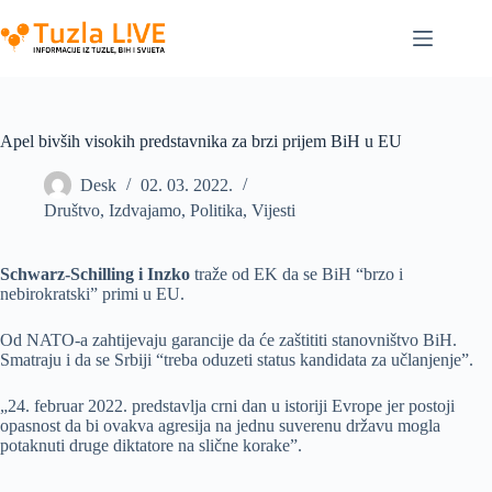
Skip
to
content
Apel bivših visokih predstavnika za brzi prijem BiH u EU
Desk
02. 03. 2022.
Društvo
,
Izdvajamo
,
Politika
,
Vijesti
Schwarz-Schilling i Inzko
traže od EK da se BiH “brzo i
nebirokratski” primi u EU.
Od NATO-a zahtijevaju garancije da će zaštititi stanovništvo BiH.
Smatraju i da se Srbiji “treba oduzeti status kandidata za učlanjenje”.
„24. februar 2022. predstavlja crni dan u istoriji Evrope jer postoji
opasnost da bi ovakva agresija na jednu suverenu državu mogla
potaknuti druge diktatore na slične korake”.