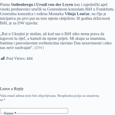
Pisma
Stoltenbergu i Ursuli von der Leyen
kao i zajednički apel
visoki predstavnici uručili su Generalnom konzulatu BiH u Frankfurtu.
Generalna konzulica i rođena Mostarka
Višnja Lončar
, na čiju je
inicijativu po prvi put na tom mjestu obiježeno 30 godina državnosti
BiH, je za DW izjavila:
„Rat u Ukrajini je strašan, ali kod nas u BiH niko nema prava da
izgovori tu riječ, a kamoli da njome prijeti. Mi skupa sa imamima,
fratrima i pravoslavnim sveštenicima slavimo Dan nezavisnosti i niko
nas neće razdvajati“.
(DW)
Post Views:
444
Leave a Reply
Vaša email adresa neće biti objavljivana.
Neophodna polja su označena
sa
*
Name
*