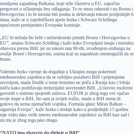
zemljama zapadnog Balkana, koje teže članstvu u EU, započnu
pregovori o učlanjenju bez odlaganja. To se mora odnositi i na Bosnu i
Hercegovinu i to bi morala biti pouka iz dešavanja tokom posljednjih 6
dana, kaže se u zajedničkom apelu Inzka i Schwarz Schillinga
upućenom predsjednici Evropske komisije.
„EU bi trebala što brže i nebirokratski primiti Bosnu i Hercegovinu u
EU”, smatra Schwarz-Schilling i kaže kako Evropljani imaju i moralnu
obavezu prema BiH, jer su tokom rata 90-tih, uvođenjem embarga na
oružje Bosni i Hercegovini, onima koji su napadnuti onemogućili da se
brane.
Valentin Inzko vjeruje da događaji u Ukrajini mogu pokrenuti
međunarodnu zajednicu da se ozbiljno pozabavi BiH i prijetnjama
secesijom, mada Dodik o tome trenutno ne priča a Rusija kao i Srbija
ističu kako podržavaju teritorijalni suverenitet BiH. „Uslovno možemo
govoriti o sistemu spojenih sudova. EUFOR je zbog toga već ojačao
svoje trupe u BiH, što sam ja uvijek tražio, mada u BiH nema ili
gotovo da nema njemačkih vojnika. Formula glasi: Miran Balkan –
sigurnija Evropa”, kaže Inzko i dodaje kako u posljednjih 15 godina
nije vidio tako velik interes međunarodne zajednice za BiH kao sad i
da mu je zbog toga jako drago.
“NATO ima obavezu da djeluje u BiH”