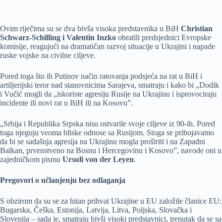
Ovim riječima su se dva bivša visoka predstavnika u BiH
Christian
Schwarz-Schilling i Valentin Inzko
obratili predsjednici Evropske
komisije, reagujući na dramatičan razvoj situacije u Ukrajini i napade
ruske vojske na civilne ciljeve.
Pored toga što ih Putinov način ratovanja podsjeća na rat u BiH i
artiljerijski teror nad stanovnicima Sarajeva, smatraju i kako bi „Dodik
i Vučić mogli da „iskoriste agresiju Rusije na Ukrajinu i isprovociraju
incidente ili novi rat u BiH ili na Kosovu”.
„Srbija i Republika Srpska nisu ostvarile svoje ciljeve iz 90-ih. Pored
toga njeguju veoma bliske odnose sa Rusijom. Stoga se pribojavamo
da bi se sadašnja agresija na Ukrajinu mogla proširiti i na Zapadni
Balkan, prvenstveno na Bosnu i Hercegovinu i Kosovo”, navode oni u
zajedničkom pismu
Ursuli von der Leyen
.
Pregovori o učlanjenju bez odlaganja
S obzirom da su se za hitan prihvat Ukrajine u EU založile članice EU:
Bugarska, Češka, Estonija, Latvija, Litva, Poljska, Slovačka i
Slovenija – sada je, smatraju bivši visoki predstavnici, trenutak da se sa