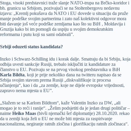
Stoga, visoki predstavnici traže slanje NATO-trupa na Brčko-koridor i
bh. granicu sa Srbijom, pozivajući se na Stoltenbergovu nedavnu
izjavu: „Kremlj pokušava da NATO i EU dovede u situaciju da pruže
manje podrške svojim partnerima i zato naš kolektivni odgovor mora
biti davanje još veće podrške zemljama kao što su BiH , Moldavija i
Gruzija kako bi im pomogli da uspiju u svojim demokratskim
reformama i putu koji su sami odabrali”.
Srbiji oduzeti status kandidata?
Inzko i Schwarz-Schilling idu i korak dalje. Smatraju da bi Srbiju, koja
odbija uvesti sankcije Rusiji, trebalo isključiti iz kandidature za
članstvo u EU. Pozivaju se na prvog visokog predstavnika u BiH
Karla Bildta
, koji je prije nekoliko dana na twitteru napisao da se
Srbija svojim stavom prema Rusiji „diskvalifikuje iz procesa
učlanjenja“, kao i da „za zemlje, koje ne dijele evropske vrijednosti,
zapravo nema mjesta u EU”.
„Slažem se sa Karlom Bildtom“, kaže Valentin Inzko za DW, „ali
mogao je to reći i ranije“. „Želim podsjetiti da je jedan drugi političar –
naime
Heiko Maas
(bivši njemački šef diplomatije) 28.10.2020. rekao
da u zemlji koja želi u EU ne može biti mjesta za raspirivanje
nacionalizma, negiranje ratnih zločina i glorifikaciju ratnih zločinaca“.