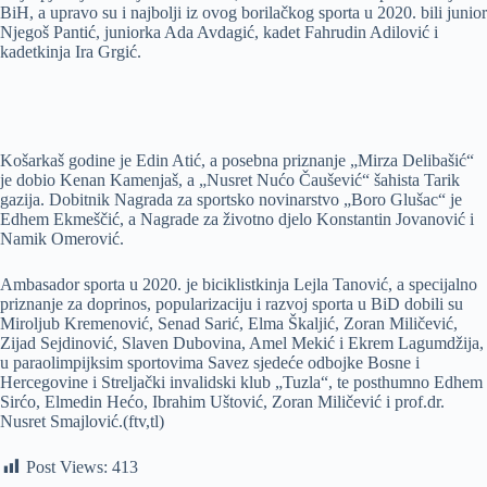
BiH, a upravo su i najbolji iz ovog borilačkog sporta u 2020. bili junior
Njegoš Pantić, juniorka Ada Avdagić, kadet Fahrudin Adilović i
kadetkinja Ira Grgić.
Košarkaš godine je Edin Atić, a posebna priznanje „Mirza Delibašić“
je dobio Kenan Kamenjaš, a „Nusret Nućo Čaušević“ šahista Tarik
gazija. Dobitnik Nagrada za sportsko novinarstvo „Boro Glušac“ je
Edhem Ekmeščić, a Nagrade za životno djelo Konstantin Jovanović i
Namik Omerović.
Ambasador sporta u 2020. je biciklistkinja Lejla Tanović, a specijalno
priznanje za doprinos, popularizaciju i razvoj sporta u BiD dobili su
Miroljub Kremenović, Senad Sarić, Elma Škaljić, Zoran Miličević,
Zijad Sejdinović, Slaven Dubovina, Amel Mekić i Ekrem Lagumdžija,
u paraolimpijksim sportovima Savez sjedeće odbojke Bosne i
Hercegovine i Streljački invalidski klub „Tuzla“, te posthumno Edhem
Sirćo, Elmedin Hećo, Ibrahim Uštović, Zoran Miličević i prof.dr.
Nusret Smajlović.(ftv,tl)
Post Views:
413