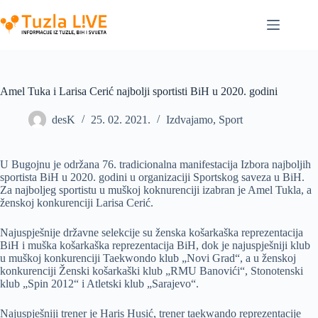
Skip
to
content
Amel Tuka i Larisa Cerić najbolji sportisti BiH u 2020. godini
desK
25. 02. 2021.
Izdvajamo
,
Sport
U Bugojnu je održana 76. tradicionalna manifestacija Izbora najboljih
sportista BiH u 2020. godini u organizaciji Sportskog saveza u BiH.
Za najboljeg sportistu u muškoj koknurenciji izabran je Amel Tukla, a
ženskoj konkurenciji Larisa Cerić.
Najuspješnije državne selekcije su ženska košarkaška reprezentacija
BiH i muška košarkaška reprezentacija BiH, dok je najuspješniji klub
u muškoj konkurenciji Taekwondo klub „Novi Grad“, a u ženskoj
konkurenciji Ženski košarkaški klub „RMU Banovići“, Stonotenski
klub „Spin 2012“ i Atletski klub „Sarajevo“.
Najuspješniji trener je Haris Husić, trener taekwando reprezentacije