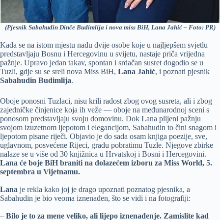
(Pjesnik Sabahudin Dinče Budimlija i nova miss BiH, Lana Jahić – Foto: PR)
Kada se na istom mjestu nađu dvije osobe koje u najljepšem svjetlu
predstavljaju Bosnu i Hercegovinu u svijetu, nastaje priča vrijedna
pažnje. Upravo jedan takav, spontan i srdačan susret dogodio se u
Tuzli, gdje su se sreli nova Miss BiH,
Lana Jahić
, i poznati pjesnik
Sabahudin Budimlija
.
Oboje ponosni Tuzlaci, nisu krili radost zbog ovog susreta, ali i zbog
zajedničke činjenice koja ih veže — oboje na međunarodnoj sceni s
ponosom predstavljaju svoju domovinu. Dok Lana plijeni pažnju
svojom izuzetnom ljepotom i elegancijom, Sabahudin to čini snagom i
ljepotom pisane riječi. Objavio je do sada osam knjiga poezije, sve,
uglavnom, posvećene Rijeci, gradu pobratimu Tuzle. Njegove zbirke
nalaze se u više od 30 knjižnica u Hrvatskoj i Bosni i Hercegovini.
Lana će boje BiH braniti na dolazećem izboru za Miss World, 5.
septembra u Vijetnamu.
Lana
je rekla kako joj je drago upoznati poznatog pjesnika, a
Sabahudin je bio veoma iznenađen, što se vidi i na fotografiji:
–
Bilo je to za mene veliko, ali lijepo iznenađenje. Zamislite kad