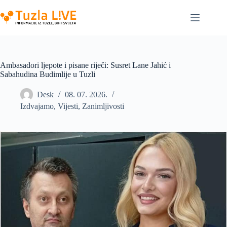
Skip
to
content
Ambasadori ljepote i pisane riječi: Susret Lane Jahić i
Sabahudina Budimlije u Tuzli
Desk
08. 07. 2026.
Izdvajamo
,
Vijesti
,
Zanimljivosti