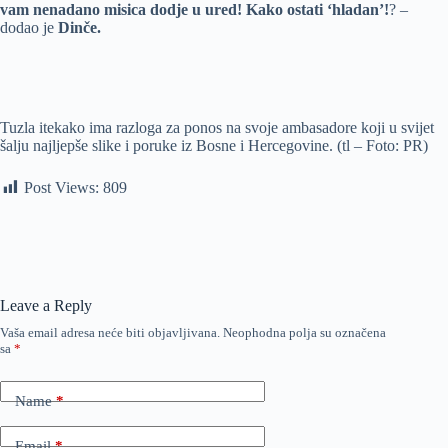
vam nenadano misica dodje u ured! Kako ostati ‘hladan’!
? –
dodao je
Dinče.
Tuzla itekako ima razloga za ponos na svoje ambasadore koji u svijet
šalju najljepše slike i poruke iz Bosne i Hercegovine. (tl – Foto: PR)
Post Views:
809
Leave a Reply
Vaša email adresa neće biti objavljivana.
Neophodna polja su označena
sa
*
Name
*
Email
*