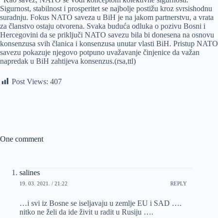
Sigurnost, stabilnost i prosperitet se najbolje postižu kroz svrsishodnu
suradnju. Fokus NATO saveza u BiH je na jakom partnerstvu, a vrata
za članstvo ostaju otvorena. Svaka buduća odluka o pozivu Bosni i
Hercegovini da se priključi NATO savezu bila bi donesena na osnovu
konsenzusa svih članica i konsenzusa unutar vlasti BiH. Pristup NATO
savezu pokazuje njegovo potpuno uvažavanje činjenice da važan
napredak u BiH zahtijeva konsenzus.(rsa,ttl)
Post Views:
407
One comment
salines
19. 03. 2021. / 21:22
REPLY
…i svi iz Bosne se iseljavaju u zemlje EU i SAD ….
nitko ne želi da ide živit u radit u Rusiju ….