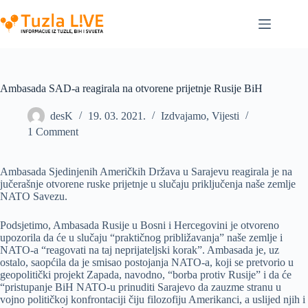
Skip
to
content
Ambasada SAD-a reagirala na otvorene prijetnje Rusije BiH
desK
19. 03. 2021.
Izdvajamo
,
Vijesti
1 Comment
Ambasada Sjedinjenih Američkih Država u Sarajevu reagirala je na
jučerašnje otvorene ruske prijetnje u slučaju priključenja naše zemlje
NATO Savezu.
Podsjetimo, Ambasada Rusije u Bosni i Hercegovini je otvoreno
upozorila da će u slučaju “praktičnog približavanja” naše zemlje i
NATO-a “reagovati na taj neprijateljski korak”. Ambasada je, uz
ostalo, saopćila da je smisao postojanja NATO-a, koji se pretvorio u
geopolitički projekt Zapada, navodno, “borba protiv Rusije” i da će
“pristupanje BiH NATO-u prinuditi Sarajevo da zauzme stranu u
vojno političkoj konfrontaciji čiju filozofiju Amerikanci, a uslijed njih i