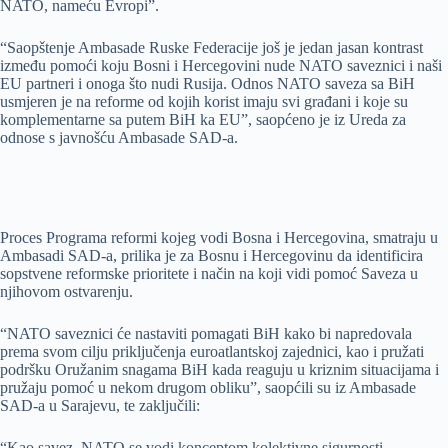
NATO, nameću Evropi”.
“Saopštenje Ambasade Ruske Federacije još je jedan jasan kontrast
između pomoći koju Bosni i Hercegovini nude NATO saveznici i naši
EU partneri i onoga što nudi Rusija. Odnos NATO saveza sa BiH
usmjeren je na reforme od kojih korist imaju svi građani i koje su
komplementarne sa putem BiH ka EU”, saopćeno je iz Ureda za
odnose s javnošću Ambasade SAD-a.
Proces Programa reformi kojeg vodi Bosna i Hercegovina, smatraju u
Ambasadi SAD-a, prilika je za Bosnu i Hercegovinu da identificira
sopstvene reformske prioritete i način na koji vidi pomoć Saveza u
njihovom ostvarenju.
“NATO saveznici će nastaviti pomagati BiH kako bi napredovala
prema svom cilju priključenja euroatlantskoj zajednici, kao i pružati
podršku Oružanim snagama BiH kada reaguju u kriznim situacijama i
pružaju pomoć u nekom drugom obliku”, saopćili su iz Ambasade
SAD-a u Sarajevu, te zaključili:
“Kao savez, NATO se vodi konceptom kolektivne sigurnosti.