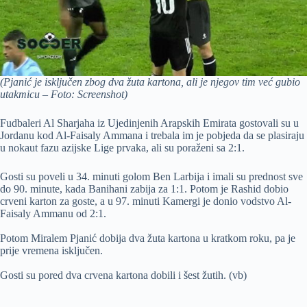
(Pjanić je isključen zbog dva žuta kartona, ali je njegov tim već gubio
utakmicu – Foto: Screenshot)
Fudbaleri Al Sharjaha iz Ujedinjenih Arapskih Emirata gostovali su u
Jordanu kod Al-Faisaly Ammana i trebala im je pobjeda da se plasiraju
u nokaut fazu azijske Lige prvaka, ali su poraženi sa 2:1.
Gosti su poveli u 34. minuti golom Ben Larbija i imali su prednost sve
do 90. minute, kada Banihani zabija za 1:1. Potom je Rashid dobio
crveni karton za goste, a u 97. minuti Kamergi je donio vodstvo Al-
Faisaly Ammanu od 2:1.
Potom Miralem Pjanić dobija dva žuta kartona u kratkom roku, pa je
prije vremena isključen.
Gosti su pored dva crvena kartona dobili i šest žutih. (vb)