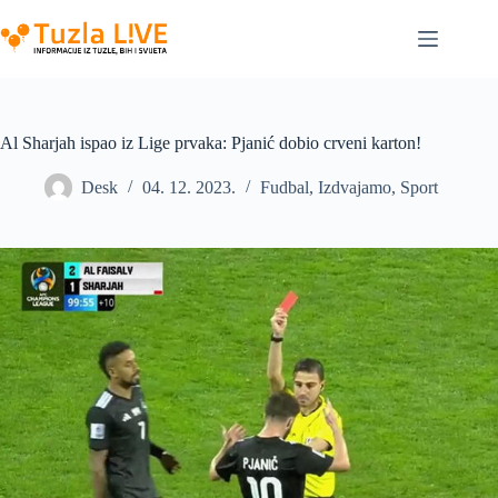
Skip
to
content
Al Sharjah ispao iz Lige prvaka: Pjanić dobio crveni karton!
Desk
04. 12. 2023.
Fudbal
,
Izdvajamo
,
Sport