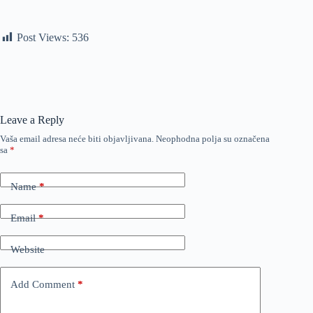
Post Views:
536
Leave a Reply
Vaša email adresa neće biti objavljivana.
Neophodna polja su označena
sa
*
Name
*
Email
*
Website
Add Comment
*