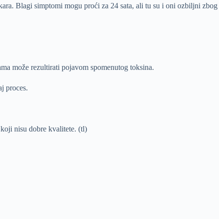
. Blagi simptomi mogu proći za 24 sata, ali tu su i oni ozbiljni zbog k
urama može rezultirati pojavom spomenutog toksina.
aj proces.
oji nisu dobre kvalitete. (tl)