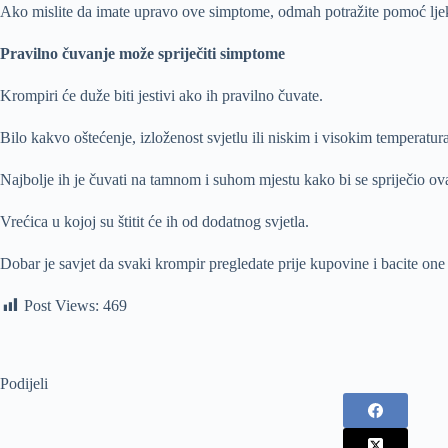
Ako mislite da imate upravo ove simptome, odmah potražite pomoć ljekara
Pravilno čuvanje može spriječiti simptome
Krompiri će duže biti jestivi ako ih pravilno čuvate.
Bilo kakvo oštećenje, izloženost svjetlu ili niskim i visokim temperat
Najbolje ih je čuvati na tamnom i suhom mjestu kako bi se spriječio ov
Vrećica u kojoj su štitit će ih od dodatnog svjetla.
Dobar je savjet da svaki krompir pregledate prije kupovine i bacite one k
Post Views:
469
Podijeli