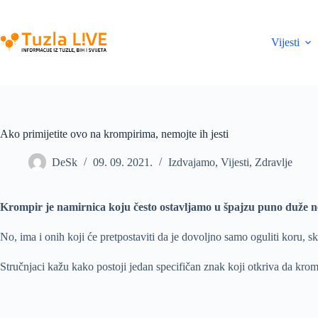
Skip
to
content
Vijesti
Ako primijetite ovo na krompirima, nemojte ih jesti
DeSk
09. 09. 2021.
Izdvajamo
,
Vijesti
,
Zdravlje
Krompir je namirnica koju često ostavljamo u špajzu puno duže ne
No, ima i onih koji će pretpostaviti da je dovoljno samo oguliti koru, skl
Stručnjaci kažu kako postoji jedan specifičan znak koji otkriva da kromp