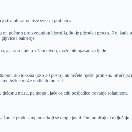
jestiv, ali samo niste svjesni problema.
a on počne s proizvodnjom hlorofila, što je prirodan proces. No, kada pr
gljivice i bakterije.
a, a ako se radi o višem nivou, može biti opasan za ljude.
loniti dio toksina (oko 30 posto), ali nećete riješiti problem. Stručnja
ramu težine može voditi do bolesti.
 tjelesnu masu, pa mogu i jače osjetiti posljedice trovanja solaninom.
važno je pratiti simptome koji se mogu javiti. Oni uobičajeni uključuju 