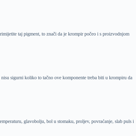
imijetite taj pigment, to znači da je krompir počeo i s proizvodnjom
ci nisu sigurni koliko to tačno ove komponente treba biti u krompiru da
temperaturu, glavobolju, bol u stomaku, proljev, povraćanje, slab puls i