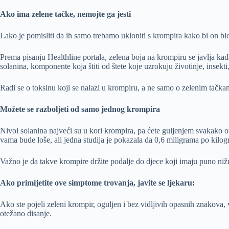
Ako ima zelene tačke, nemojte ga jesti
Lako je pomisliti da ih samo trebamo ukloniti s krompira kako bi on bio 
Prema pisanju Healthline portala, zelena boja na krompiru se javlja kad
solanina, komponente koja štiti od štete koje uzrokuju životinje, insekti, 
Radi se o toksinu koji se nalazi u krompiru, a ne samo o zelenim tačkam
Možete se razboljeti od samo jednog krompira
Nivoi solanina najveći su u kori krompira, pa ćete guljenjem svakako otk
vama bude loše, ali jedna studija je pokazala da 0,6 miligrama po kilog
Važno je da takve krompire držite podalje do djece koji imaju puno nižu
Ako primijetite ove simptome trovanja, javite se ljekaru:
Ako ste pojeli zeleni krompir, oguljen i bez vidljivih opasnih znakova, 
otežano disanje.