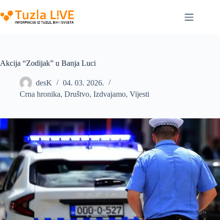
Skip
to
content
Akcija “Zodijak” u Banja Luci
desK
04. 03. 2026.
Crna hronika
,
Društvo
,
Izdvajamo
,
Vijesti