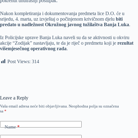
pokrenut unutrašnji postupak.
Nakon kompletiranja i dokumentovanja predmeta lice D.O. će u
srijedu, 4. marta, uz izvještaj o počinjenom krivičnom djelu
biti
predato u nadležnost Okružnog javnog tužilaštva Banja Luka
.
Iz Policijske uprave Banja Luka naveli su da se aktivnosti u okviru
akcije “Zodijak” nastavljaju, te da je riječ o predmetu koji je
rezultat
višemjesečnog operativnog rada
.
Post Views:
314
Leave a Reply
Vaša email adresa neće biti objavljivana.
Neophodna polja su označena
sa
*
Name
*