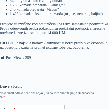
54 kilograma sitno rezanog duhana
1.750 komada preparata “Kamagra”
240 komada preparata “Macun”
1.423 komada tekstilnih proizvoda (majice, trenerke, haljine)
Provjere su izvršene kod pet fizičkih lica i dva samostalna poduzetnika.
Protiv odgovornih osoba pokrenuti su prekršajni postupci, a izrečene
novčane kazne iznose ukupno 14.000 KM.
UIO BiH je najavila nastavak aktivnosti u borbi protiv sive ekonomije,
uz posebnu pažnju na promet akcizne robe bez odobrenja.
Post Views:
289
Leave a Reply
Vaša email adresa neće biti objavljivana.
Neophodna polja su označena
sa
*