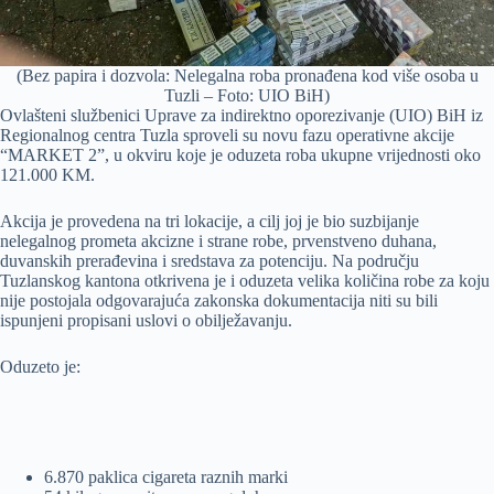
(Bez papira i dozvola: Nelegalna roba pronađena kod više osoba u
Tuzli – Foto: UIO BiH)
Ovlašteni službenici Uprave za indirektno oporezivanje (UIO) BiH iz
Regionalnog centra Tuzla sproveli su novu fazu operativne akcije
“MARKET 2”, u okviru koje je oduzeta roba ukupne vrijednosti oko
121.000 KM.
Akcija je provedena na tri lokacije, a cilj joj je bio suzbijanje
nelegalnog prometa akcizne i strane robe, prvenstveno duhana,
duvanskih prerađevina i sredstava za potenciju. Na području
Tuzlanskog kantona otkrivena je i oduzeta velika količina robe za koju
nije postojala odgovarajuća zakonska dokumentacija niti su bili
ispunjeni propisani uslovi o obilježavanju.
Oduzeto je:
6.870 paklica cigareta raznih marki