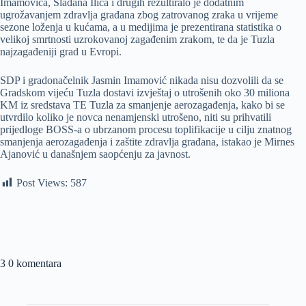
Imamovića, Slađana Ilića i drugih rezultiralo je dodatnim
ugrožavanjem zdravlja građana zbog zatrovanog zraka u vrijeme
sezone loženja u kućama, a u medijima je prezentirana statistika o
velikoj smrtnosti uzrokovanoj zagađenim zrakom, te da je Tuzla
najzagađeniji grad u Evropi.
SDP i gradonačelnik Jasmin Imamović nikada nisu dozvolili da se
Gradskom vijeću Tuzla dostavi izvještaj o utrošenih oko 30 miliona
KM iz sredstava TE Tuzla za smanjenje aerozagađenja, kako bi se
utvrdilo koliko je novca nenamjenski utrošeno, niti su prihvatili
prijedloge BOSS-a o ubrzanom procesu toplifikacije u cilju znatnog
smanjenja aerozagađenja i zaštite zdravlja građana, istakao je Mirnes
Ajanović u današnjem saopćenju za javnost.
Post Views:
587
3 0 komentara