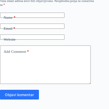
Vaša email adresa neće biti objavljivana.
Neophodna polja su označena
sa
*
Name
*
Email
*
Website
Add Comment
*
Objavi komentar