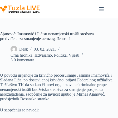
Skip
to
content
Ajanović: Imamović i Ilić su nenamjenski trošili sredstva
predviđena za smanjenje aerozagađenosti!
Desk
03. 02. 2021.
Crna hronika
,
Izdvajamo
,
Politika
,
Vijesti
3 0 komentara
U povodu urgencije za krivično procesuiranje Jasmina Imamovića i
Slađana Ilića, po dostavljenoj krivičnoj prijavi Federalnog tužilaštva
Tužilaštvu TK da su kao članovi organizovane kriminalne grupe
nenamjenski trošili budžetska sredstva za smanjenje posljedica
aerozagađenja, saopćenje za javnost uputio je Mirnes Ajanović,
predsjednik Bosanske stranke.
U saopćenju se navodi: