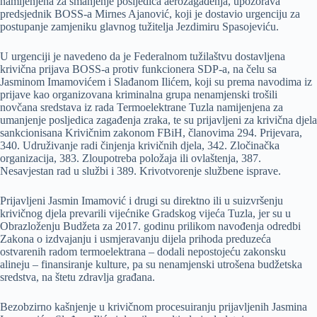
namijenjena za smanjenje posljedica aerozagađenja, upozorava
predsjednik BOSS-a Mirnes Ajanović, koji je dostavio urgenciju za
postupanje zamjeniku glavnog tužitelja Jezdimiru Spasojeviću.
U urgenciji je navedeno da je Federalnom tužilaštvu dostavljena
krivična prijava BOSS-a protiv funkcionera SDP-a, na čelu sa
Jasminom Imamovićem i Slađanom Ilićem, koji su prema navodima iz
prijave kao organizovana kriminalna grupa nenamjenski trošili
novčana sredstava iz rada Termoelektrane Tuzla namijenjena za
umanjenje posljedica zagađenja zraka, te su prijavljeni za krivična djela
sankcionisana Krivičnim zakonom FBiH, članovima 294. Prijevara,
340. Udruživanje radi činjenja krivičnih djela, 342. Zločinačka
organizacija, 383. Zloupotreba položaja ili ovlaštenja, 387.
Nesavjestan rad u službi i 389. Krivotvorenje službene isprave.
Prijavljeni Jasmin Imamović i drugi su direktno ili u suizvršenju
krivičnog djela prevarili vijećnike Gradskog vijeća Tuzla, jer su u
Obrazloženju Budžeta za 2017. godinu prilikom navođenja odredbi
Zakona o izdvajanju i usmjeravanju dijela prihoda preduzeća
ostvarenih radom termoelektrana – dodali nepostojeću zakonsku
alineju – finansiranje kulture, pa su nenamjenski utrošena budžetska
sredstva, na štetu zdravlja građana.
Bezobzirno kašnjenje u krivičnom procesuiranju prijavljenih Jasmina