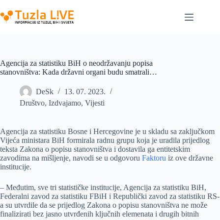
Skip
to
content
Agencija za statistiku BiH o neodržavanju popisa
stanovništva: Kada državni organi budu smatrali…
DeSk
13. 07. 2023.
Društvo
,
Izdvajamo
,
Vijesti
Agencija za statistiku Bosne i Hercegovine je u skladu sa zaključkom
Vijeća ministara BiH formirala radnu grupu koja je uradila prijedlog
teksta Zakona o popisu stanovništva i dostavila ga entitetskim
zavodima na mišljenje, navodi se u odgovoru
Faktoru
iz ove državne
institucije.
– Međutim, sve tri statističke institucije, Agencija za statistiku BiH,
Federalni zavod za statistiku FBiH i Republički zavod za statistiku RS-
a su utvrdile da se prijedlog Zakona o popisu stanovništva ne može
finalizirati bez jasno utvrđenih ključnih elemenata i drugih bitnih