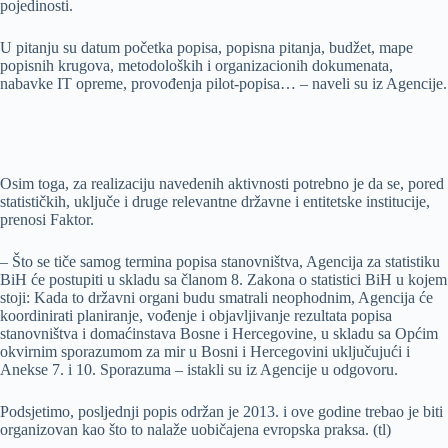
pojedinosti.
U pitanju su datum početka popisa, popisna pitanja, budžet, mape
popisnih krugova, metodoloških i organizacionih dokumenata,
nabavke IT opreme, provođenja pilot-popisa… – naveli su iz Agencije.
Osim toga, za realizaciju navedenih aktivnosti potrebno je da se, pored
statističkih, uključe i druge relevantne državne i entitetske institucije,
prenosi Faktor.
– Što se tiče samog termina popisa stanovništva, Agencija za statistiku
BiH će postupiti u skladu sa članom 8. Zakona o statistici BiH u kojem
stoji: Kada to državni organi budu smatrali neophodnim, Agencija će
koordinirati planiranje, vođenje i objavljivanje rezultata popisa
stanovništva i domaćinstava Bosne i Hercegovine, u skladu sa Općim
okvirnim sporazumom za mir u Bosni i Hercegovini uključujući i
Anekse 7. i 10. Sporazuma – istakli su iz Agencije u odgovoru.
Podsjetimo, posljednji popis održan je 2013. i ove godine trebao je biti
organizovan kao što to nalaže uobičajena evropska praksa. (tl)