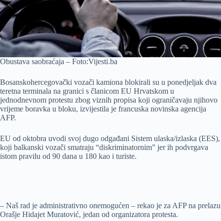
Obustava saobraćaja – Foto:Vijesti.ba
Bosanskohercegovački vozači kamiona blokirali su u ponedjeljak dva
teretna terminala na granici s članicom EU Hrvatskom u
jednodnevnom protestu zbog viznih propisa koji ograničavaju njihovo
vrijeme boravka u bloku, izvijestila je francuska novinska agencija
AFP.
EU od oktobra uvodi svoj dugo odgađani Sistem ulaska/izlaska (EES),
koji balkanski vozači smatraju “diskriminatornim” jer ih podvrgava
istom pravilu od 90 dana u 180 kao i turiste.
– Naš rad je administrativno onemogućen – rekao je za AFP na prelazu
Orašje Hidajet Muratović, jedan od organizatora protesta.