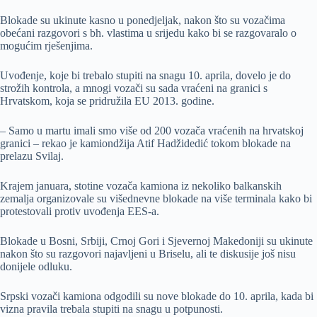
Blokade su ukinute kasno u ponedjeljak, nakon što su vozačima
obećani razgovori s bh. vlastima u srijedu kako bi se razgovaralo o
mogućim rješenjima.
Uvođenje, koje bi trebalo stupiti na snagu 10. aprila, dovelo je do
strožih kontrola, a mnogi vozači su sada vraćeni na granici s
Hrvatskom, koja se pridružila EU 2013. godine.
– Samo u martu imali smo više od 200 vozača vraćenih na hrvatskoj
granici – rekao je kamiondžija Atif Hadžidedić tokom blokade na
prelazu Svilaj.
Krajem januara, stotine vozača kamiona iz nekoliko balkanskih
zemalja organizovale su višednevne blokade na više terminala kako bi
protestovali protiv uvođenja EES-a.
Blokade u Bosni, Srbiji, Crnoj Gori i Sjevernoj Makedoniji su ukinute
nakon što su razgovori najavljeni u Briselu, ali te diskusije još nisu
donijele odluku.
Srpski vozači kamiona odgodili su nove blokade do 10. aprila, kada bi
vizna pravila trebala stupiti na snagu u potpunosti.