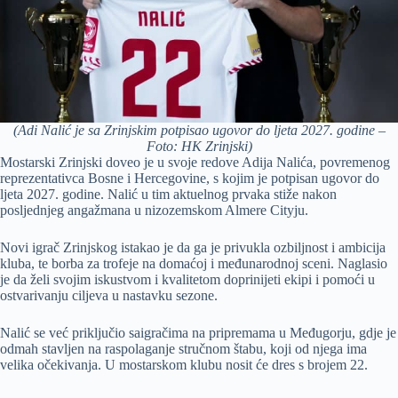
(Adi Nalić je sa Zrinjskim potpisao ugovor do ljeta 2027. godine –
Foto: HK Zrinjski)
Mostarski Zrinjski doveo je u svoje redove Adija Nalića, povremenog
reprezentativca Bosne i Hercegovine, s kojim je potpisan ugovor do
ljeta 2027. godine. Nalić u tim aktuelnog prvaka stiže nakon
posljednjeg angažmana u nizozemskom Almere Cityju.
Novi igrač Zrinjskog istakao je da ga je privukla ozbiljnost i ambicija
kluba, te borba za trofeje na domaćoj i međunarodnoj sceni. Naglasio
je da želi svojim iskustvom i kvalitetom doprinijeti ekipi i pomoći u
ostvarivanju ciljeva u nastavku sezone.
Nalić se već priključio saigračima na pripremama u Međugorju, gdje je
odmah stavljen na raspolaganje stručnom štabu, koji od njega ima
velika očekivanja. U mostarskom klubu nosit će dres s brojem 22.