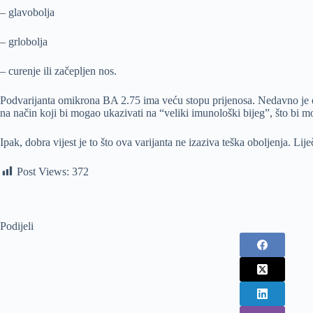
– glavobolja
– grlobolja
– curenje ili začepljen nos.
Podvarijanta omikrona BA 2.75 ima veću stopu prijenosa. Nedavno je o
na način koji bi mogao ukazivati na “veliki imunološki bijeg”, što bi mo
Ipak, dobra vijest je to što ova varijanta ne izaziva teška oboljenja. Li
Post Views:
372
Podijeli