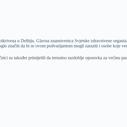
tkrivena u Delhiju. Glavna znanstvenica Svjetske zdravstvene organiz
glo značiti da bi se ovom podvarijantom mogli zaraziti i osobe koje već 
ječnici su također primijetili da trenutno razdoblje oporavka za većinu pa