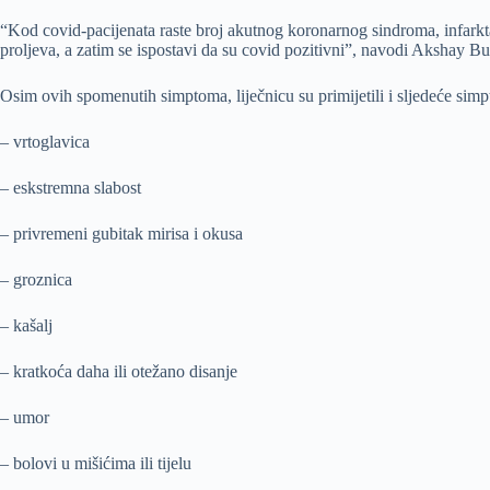
“Kod covid-pacijenata raste broj akutnog koronarnog sindroma, infarkt
proljeva, a zatim se ispostavi da su covid pozitivni”, navodi Akshay Bu
Osim ovih spomenutih simptoma, liječnicu su primijetili i sljedeće sim
– vrtoglavica
– eskstremna slabost
– privremeni gubitak mirisa i okusa
– groznica
– kašalj
– kratkoća daha ili otežano disanje
– umor
– bolovi u mišićima ili tijelu