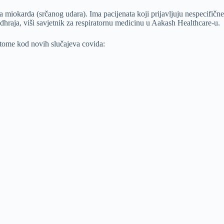
a miokarda (srčanog udara). Ima pacijenata koji prijavljuju nespecifič
dhraja, viši savjetnik za respiratornu medicinu u Aakash Healthcare-u.
ptome kod novih slučajeva covida: