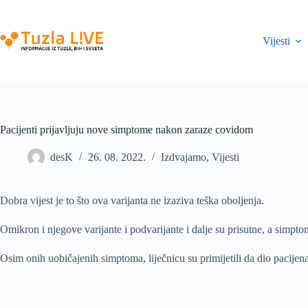
Skip
to
content
Vijesti
Pacijenti prijavljuju nove simptome nakon zaraze covidom
desK
26. 08. 2022.
Izdvajamo
,
Vijesti
Dobra vijest je to što ova varijanta ne izaziva teška oboljenja.
Omikron i njegove varijante i podvarijante i dalje su prisutne, a simpto
Osim onih uobičajenih simptoma, liječnicu su primijetili da dio pacijena