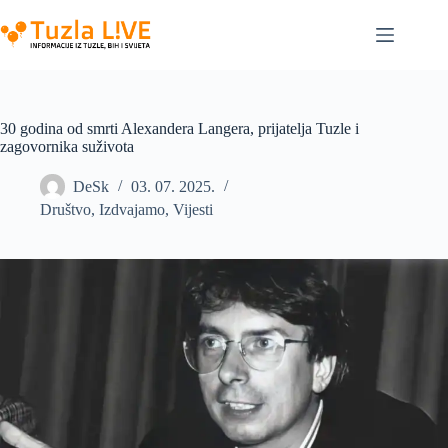
Skip
to
content
30 godina od smrti Alexandera Langera, prijatelja Tuzle i
zagovornika suživota
DeSk
03. 07. 2025.
Društvo
,
Izdvajamo
,
Vijesti