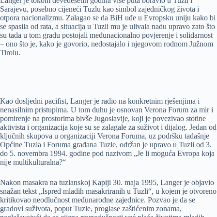
Langer je tokom devedesetih godina više puta boravio u Tuzli i
Sarajevu, posebno cijeneći Tuzlu kao simbol zajedničkog života i
otpora nacionalizmu. Zalagao se da BiH uđe u Evropsku uniju kako bi
se spasila od rata, a situacija u Tuzli mu je ulivala nadu upravo zato što
su tada u tom gradu postojali međunacionalno povjerenje i solidarnost
– ono što je, kako je govorio, nedostajalo i njegovom rodnom Južnom
Tirolu.
Kao dosljedni pacifist, Langer je radio na konkretnim rješenjima i
nenasilnim pristupima. U tom duhu je osnovan Verona Forum za mir i
pomirenje na prostorima bivše Jugoslavije, koji je povezivao stotine
aktivista i organizacija koje su se zalagale za suživot i dijalog. Jedan od
ključnih skupova u organizaciji Verona Foruma, uz podršku tadašnje
Općine Tuzla i Foruma građana Tuzle, održan je upravo u Tuzli od 3.
do 5. novembra 1994. godine pod nazivom „Je li moguća Evropa koja
nije multikulturalna?“
Nakon masakra na tuzlanskoj Kapiji 30. maja 1995, Langer je objavio
snažan tekst „Ispred mladih masakriranih u Tuzli“, u kojem je otvoreno
kritikovao neodlučnost međunarodne zajednice. Pozvao je da se
gradovi suživota, poput Tuzle, proglase zaštićenim zonama,