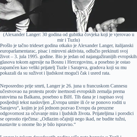
(Alexander Langer: 30 godina od gubitka čovjeka koji je vjerovao u
mir i Tuzlu)
Prošlo je tačno trideset godina otkako je Alexander Langer, italijanski
europarlamentarac, pisac i mirovni aktivista, odlučio prekinuti svoj
život – 3. jula 1995. godine. Bio je jedan od najangažiranijih evropskih
glasova tokom agresije na Bosnu i Hercegovinu, a posebno je ostao
zapamćen kao veliki prijatelj Tuzle i Sarajevа, gradova koji su mu
pokazali da su suživot i ljudskost mogući čak i usred rata.
Neposredno prije smrti, Langer je 26. juna u francuskom Cannesu
učestvovao na protestu protiv inertnosti evropskih zemalja prema
ratovima na Balkanu, posebno u BiH. Tih dana je i napisao svoj
posljednji tekst naslovljen „Evropa umire ili će se ponovo roditi u
Sarajevu“, kojim je još jednom pozvao Evropu da preuzme
odgovornost za očuvanje mira i ljudskih života. Prijateljima i porodici
se oprostio riječima: „Odlazim očajniji nego ikad, ne budite tužni,
nastavite u onome što je bilo ispravno.“