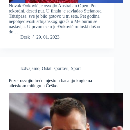
Novak Đoković je osvojio Australian Open. Po
rekordni, deseti put. U finalu je savladao Stefanosa
Tsitsipasa, sve je bilo gotovo u tri seta. Pet godina
nepobjedivosti srbijanskog igrača u Melburnu se
nastavlja. U prvom setu je Đoković rutinski došao
do…
Desk
29. 01. 2023.
Izdvajamo
,
Ostali sportovi
,
Sport
Pezer osvojio treće mjesto u bacanju kugle na
atletskom mitingu u Češkoj