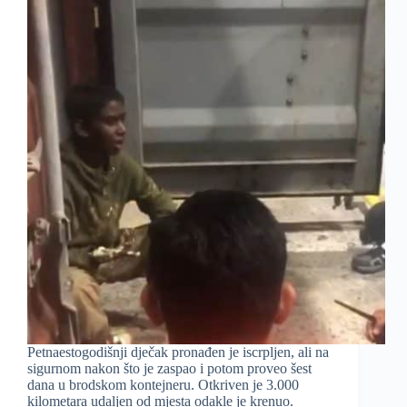
Petnaestogodišnji dječak pronađen je iscrpljen, ali na
sigurnom nakon što je zaspao i potom proveo šest
dana u brodskom kontejneru. Otkriven je 3.000
kilometara udaljen od mjesta odakle je krenuo.