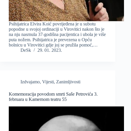
Psihijatrica Elvira Koić povrijeđena je u subotu
popodne u svojoj ordinaciji u Virovitici nakon što je
na nju nasrnula 37-godišna pacijentica i ubola je više
puta nožem. Psihijatrica je prevezena u Opću
bolnicu u Virovitici gdje joj se pružila pomoć,…
DeSk
29. 01. 2023.
Izdvajamo
,
Vijesti
,
Zanimljivosti
Komemoracija povodom smrti Saše Petrovića 3.
februara u Kamernom teatru 55