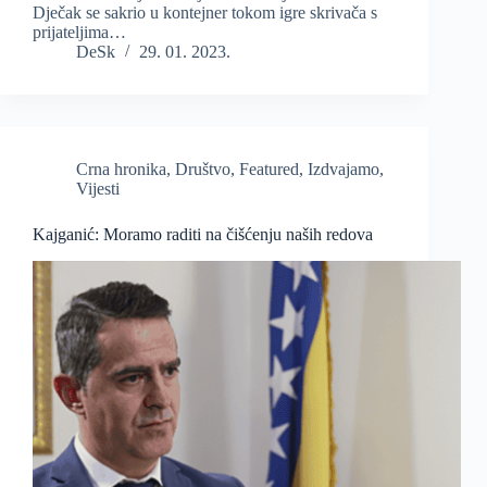
Dječak se sakrio u kontejner tokom igre skrivača s
prijateljima…
DeSk
29. 01. 2023.
Crna hronika
,
Društvo
,
Featured
,
Izdvajamo
,
Vijesti
Kajganić: Moramo raditi na čišćenju naših redova