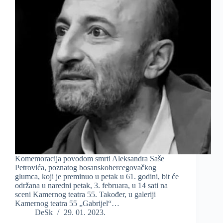
Komemoracija povodom smrti Aleksandra Saše
Petrovića, poznatog bosanskohercegovačkog
glumca, koji je preminuo u petak u 61. godini, bit će
održana u naredni petak, 3. februara, u 14 sati na
sceni Kamernog teatra 55. Također, u galeriji
Kamernog teatra 55 „Gabrijel“…
DeSk
29. 01. 2023.