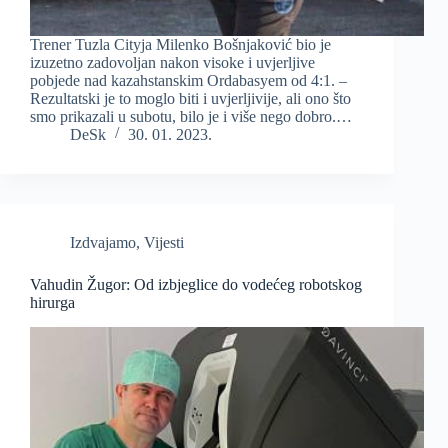
Trener Tuzla Cityja Milenko Bošnjaković bio je
izuzetno zadovoljan nakon visoke i uvjerljive
pobjede nad kazahstanskim Ordabasyem od 4:1. –
Rezultatski je to moglo biti i uvjerljivije, ali ono što
smo prikazali u subotu, bilo je i više nego dobro.…
DeSk
30. 01. 2023.
Izdvajamo
,
Vijesti
Vahudin Žugor: Od izbjeglice do vodećeg robotskog
hirurga