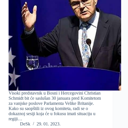
Visoki predstavnik u Bosni i Hercegovini Christian
Schmidt bit će saslušan 30 januara pred Komitetom
za vanjske poslove Parlamenta Velike Britanije.
Kako su saopštili iz ovog komiteta, radi se o
dokaznoj sesiji koja će u fokusu imati situaciju u
regiji…
DeSk
29. 01. 2023.