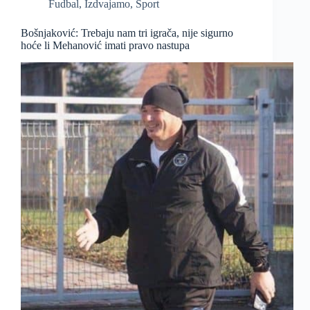
Fudbal
,
Izdvajamo
,
Sport
Bošnjaković: Trebaju nam tri igrača, nije sigurno
hoće li Mehanović imati pravo nastupa