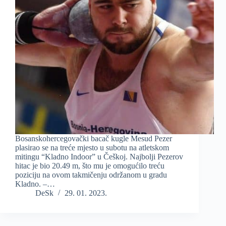
Bosanskohercegovački bacač kugle Mesud Pezer
plasirao se na treće mjesto u subotu na atletskom
mitingu “Kladno Indoor” u Češkoj. Najbolji Pezerov
hitac je bio 20.49 m, što mu je omogućilo treću
poziciju na ovom takmičenju održanom u gradu
Kladno. –…
DeSk
29. 01. 2023.