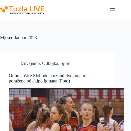
Skip
to
content
Mjesec
Januar 2023.
Izdvajamo
,
Odbojka
,
Sport
Odbojkašice Slobode u uzbudljivoj utakmici
poražene od ekipe Igmana (Foto)