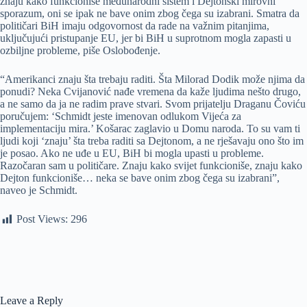
znaju kako funkcioniše međunarodni sistem i Dejtonski mirovni
sporazum, oni se ipak ne bave onim zbog čega su izabrani. Smatra da
političari BiH imaju odgovornost da rade na važnim pitanjima,
uključujući pristupanje EU, jer bi BiH u suprotnom mogla zapasti u
ozbiljne probleme, piše Oslobođenje.
“Amerikanci znaju šta trebaju raditi. Šta Milorad Dodik može njima da
ponudi? Neka Cvijanović nađe vremena da kaže ljudima nešto drugo,
a ne samo da ja ne radim prave stvari. Svom prijatelju Draganu Čoviću
poručujem: ‘Schmidt jeste imenovan odlukom Vijeća za
implementaciju mira.’ Košarac zaglavio u Domu naroda. To su vam ti
ljudi koji ‘znaju’ šta treba raditi sa Dejtonom, a ne rješavaju ono što im
je posao. Ako ne uđe u EU, BiH bi mogla upasti u probleme.
Razočaran sam u političare. Znaju kako svijet funkcioniše, znaju kako
Dejton funkcioniše… neka se bave onim zbog čega su izabrani”,
naveo je Schmidt.
Post Views:
296
Leave a Reply