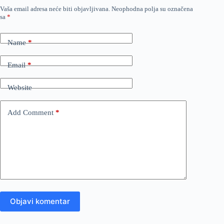
Vaša email adresa neće biti objavljivana.
Neophodna polja su označena
sa
*
Name
*
Email
*
Website
Add Comment
*
Objavi komentar