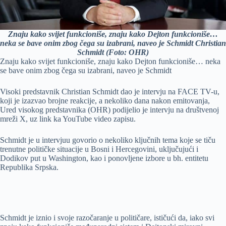
Znaju kako svijet funkcioniše, znaju kako Dejton funkcioniše…
neka se bave onim zbog čega su izabrani, naveo je Schmidt Christian
Schmidt (Foto: OHR)
Znaju kako svijet funkcioniše, znaju kako Dejton funkcioniše… neka
se bave onim zbog čega su izabrani, naveo je Schmidt
Visoki predstavnik Christian Schmidt dao je intervju na FACE TV-u,
koji je izazvao brojne reakcije, a nekoliko dana nakon emitovanja,
Ured visokog predstavnika (OHR) podijelio je intervju na društvenoj
mreži X, uz link ka YouTube video zapisu.
Schmidt je u intervjuu govorio o nekoliko ključnih tema koje se tiču
trenutne političke situacije u Bosni i Hercegovini, uključujući i
Dodikov put u Washington, kao i ponovljene izbore u bh. entitetu
Republika Srpska.
Schmidt je iznio i svoje razočaranje u političare, ističući da, iako svi