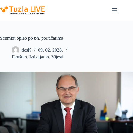
Skip
to
content
Schmidt opleo po bh. političarima
desK
09. 02. 2026.
Društvo
,
Izdvajamo
,
Vijesti