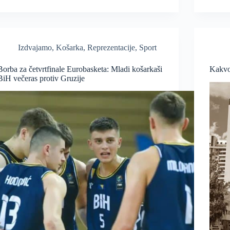
Izdvajamo
,
Košarka
,
Reprezentacije
,
Sport
Borba za četvrtfinale Eurobasketa: Mladi košarkaši
Kakvo 
BiH večeras protiv Gruzije