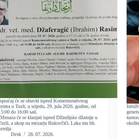
Ispraćaj će se obaviti ispred Komemorativnog
centra u Tuzli, u srijedu, 29. jula 2026. godine, od
Istraž
15:00 do 16:00 sati.
genets
Dženaza će se klanjati ispred Džindijske džamije u
tumora
Tuzli, a ukop na mezarju Bukovčići. Laka mu bh.
okoli
zemlja
Desk
28. 07. 2026.