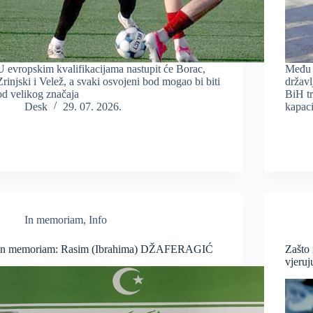
U evropskim kvalifikacijama nastupit će Borac,
Među 
Zrinjski i Velež, a svaki osvojeni bod mogao bi biti
državl
od velikog značaja
BiH tr
Desk
29. 07. 2026.
kapaci
In memoriam
,
Info
In memoriam: Rasim (Ibrahima) DŽAFERAGIĆ
Zašto 
vjeruj