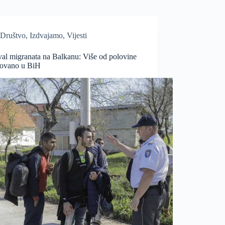
Društvo
,
Izdvajamo
,
Vijesti
val migranata na Balkanu: Više od polovine
trovano u BiH