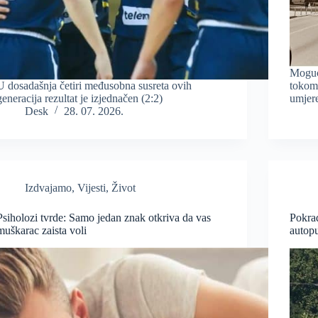
Moguć 
U dosadašnja četiri međusobna susreta ovih
tokom
generacija rezultat je izjednačen (2:2)
umjer
Desk
28. 07. 2026.
Izdvajamo
,
Vijesti
,
Život
Psiholozi tvrde: Samo jedan znak otkriva da vas
Pokrad
muškarac zaista voli
autop