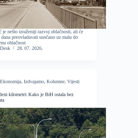
je nešto izraženiji razvoj oblačnosti, ali će
 dana preovladavati sunčano uz malu do
enu oblačnost
Desk
28. 07. 2026.
Ekonomija
,
Izdvajamo
,
Kolumne
,
Vijesti
eni kilometri: Kako je BiH ostala bez
uta