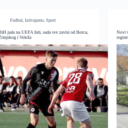
Fudbal
,
Izdvajamo
,
Sport
BiH pala na UEFA listi, sada sve zavisi od Borca,
Novi 
Zrinjskog i Veleža
regis