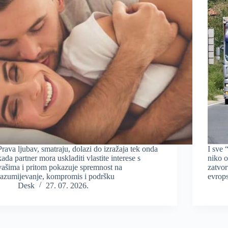
Prava ljubav, smatraju, dolazi do izražaja tek onda
I sve 
kada partner mora uskladiti vlastite interese s
niko o
vašima i pritom pokazuje spremnost na
zatvo
razumijevanje, kompromis i podršku
evrop
Desk
27. 07. 2026.