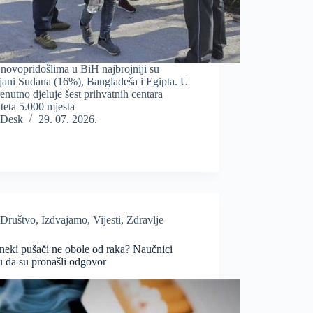
novopridošlima u BiH najbrojniji su
jani Sudana (16%), Bangladeša i Egipta. U
enutno djeluje šest prihvatnih centara
teta 5.000 mjesta
Desk
29. 07. 2026.
Društvo
,
Izdvajamo
,
Vijesti
,
Zdravlje
neki pušači ne obole od raka? Naučnici
u da su pronašli odgovor